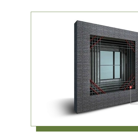
鋼筋材料採加飢鋼筋並符合國
家標準CNS560要求具有無輻
射性污染證明。