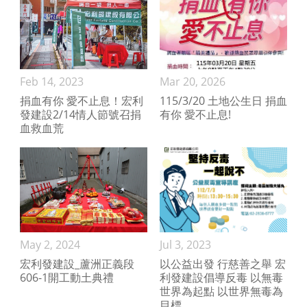
Feb 14, 2023
Mar 20, 2026
捐血有你 愛不止息！宏利
115/3/20 土地公生日 捐血
發建設2/14情人節號召捐
有你 愛不止息!
血救血荒
May 2, 2024
Jul 3, 2023
宏利發建設_蘆洲正義段
以公益出發 行慈善之舉 宏
606-1開工動土典禮
利發建設倡導反毒 以無毒
世界為起點 以世界無毒為
目標