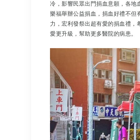
冷，影響民眾出門捐血意願，各地血
樂福舉辦公益捐血，捐血好禮不但
力，宏利發祭出超有愛的捐血禮，
愛更升級，幫助更多醫院的病患。
宏利發建設_第二屆清寒獎助學金申請開跑囉!
寄照片給聖誕老公公 得獎名單公布!