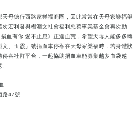
鄰天母德行西路家樂福商圈，因此常常在天母家樂福舉
這次宏利發與楊淵文社會福利慈善事業基金會再次動
《捐血有你 愛不止息》正逢血荒，希望天母人能多多轉
淵文、玉霞」號捐血車停靠在天母家樂福時，若身體狀
轉傳各社群平台，一起協助捐血車能募集越多血袋越
意。
血
路47號