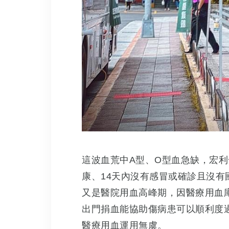
捐血一袋，讓愛流動 ❤️😊！
這波血荒中A型、O型血急缺，宏
康、14天內沒有感冒或確診且沒有
又是醫院用血高峰期，因醫療用血
出門捐血能協助傷病患可以順利度
醫療用血運用無虞。