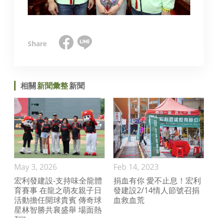
相關
新聞彙整
新聞
May 3, 2026
Feb 14, 2023
宏利發建設-支持味全龍體
捐血有你 愛不止息！宏利
育賽事 在龍之萌友親子日
發建設2/14情人節號召捐
活動擔任開球貴賓 傳奇球
血救血荒
星林智勝共襄盛舉 場面熱